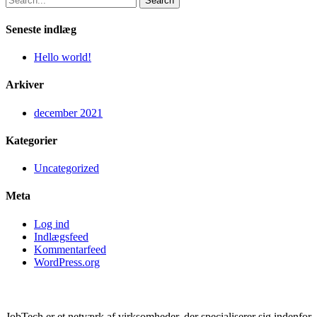
Search
Seneste indlæg
Hello world!
Arkiver
december 2021
Kategorier
Uncategorized
Meta
Log ind
Indlægsfeed
Kommentarfeed
WordPress.org
JobTech
JobTech er et netværk af virksomheder, der specialiserer sig indenfor