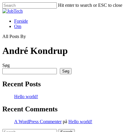
Skip
Hit enter to search or ESC to close
to
Close
main
Search
content
Menu
Forside
Om
All Posts By
André Kondrup
Søg
Søg
Recent Posts
Hello world!
Recent Comments
A WordPress Commenter
på
Hello world!