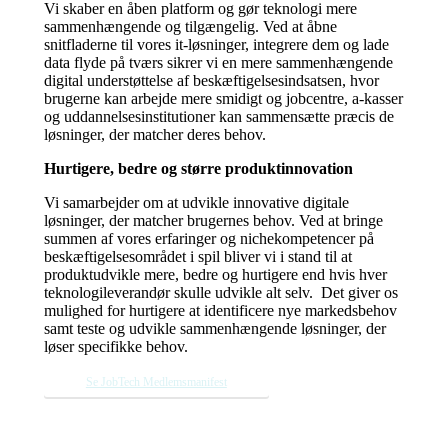
Vi skaber en åben platform og gør teknologi mere
sammenhængende og tilgængelig. Ved at åbne
snitfladerne til vores it-løsninger, integrere dem og lade
data flyde på tværs sikrer vi en mere sammenhængende
digital understøttelse af beskæftigelsesindsatsen, hvor
brugerne kan arbejde mere smidigt og jobcentre, a-kasser
og uddannelsesinstitutioner kan sammensætte præcis de
løsninger, der matcher deres behov.
Hurtigere, bedre og større produktinnovation
Vi samarbejder om at udvikle innovative digitale
løsninger, der matcher brugernes behov. Ved at bringe
summen af vores erfaringer og nichekompetencer på
beskæftigelsesområdet i spil bliver vi i stand til at
produktudvikle mere, bedre og hurtigere end hvis hver
teknologileverandør skulle udvikle alt selv. Det giver os
mulighed for hurtigere at identificere nye markedsbehov
samt teste og udvikle sammenhængende løsninger, der
løser specifikke behov.
Se JobTech Medlemsmanifest
JobTech