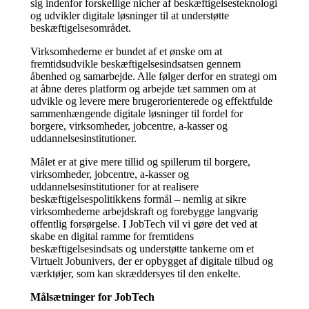
sig indenfor forskellige nicher af beskæftigelsesteknologi
og udvikler digitale løsninger til at understøtte
beskæftigelsesområdet.
Virksomhederne er bundet af et ønske om at
fremtidsudvikle beskæftigelsesindsatsen gennem
åbenhed og samarbejde. Alle følger derfor en strategi om
at åbne deres platform og arbejde tæt sammen om at
udvikle og levere mere brugerorienterede og effektfulde
sammenhængende digitale løsninger til fordel for
borgere, virksomheder, jobcentre, a-kasser og
uddannelsesinstitutioner.
Målet er at give mere tillid og spillerum til borgere,
virksomheder, jobcentre, a-kasser og
uddannelsesinstitutioner for at realisere
beskæftigelsespolitikkens formål – nemlig at sikre
virksomhederne arbejdskraft og forebygge langvarig
offentlig forsørgelse. I JobTech vil vi gøre det ved at
skabe en digital ramme for fremtidens
beskæftigelsesindsats og understøtte tankerne om et
Virtuelt Jobunivers, der er opbygget af digitale tilbud og
værktøjer, som kan skræddersyes til den enkelte.
Målsætninger for JobTech