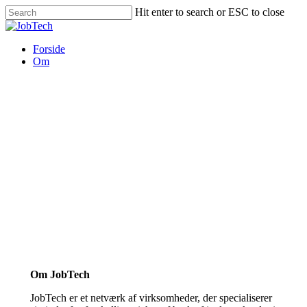
Skip
Hit enter to search or ESC to close
to
Close
main
Search
content
Menu
Forside
Om
Om JobTech
JobTech er et netværk af virksomheder, der specialiserer