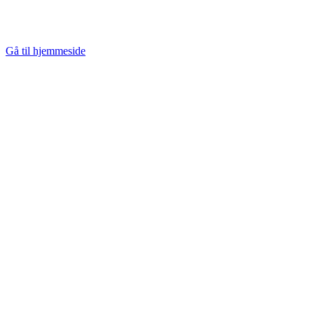
Med integrationen til Edoras WFP sørger vi for, at borgernes
Gå til hjemmeside