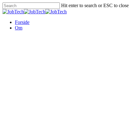
Skip
Hit enter to search or ESC to close
to
Close
main
Search
content
Menu
Forside
Om