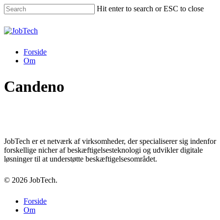
Skip
Hit enter to search or ESC to close
to
main
Close
content
Search
Menu
Forside
Om
Candeno
entum
JobTech
JobTech er et netværk af virksomheder, der specialiserer sig indenfor
forskellige nicher af beskæftigelsesteknologi og udvikler digitale
løsninger til at understøtte beskæftigelsesområdet.
© 2026 JobTech.
Close
Forside
Menu
Om