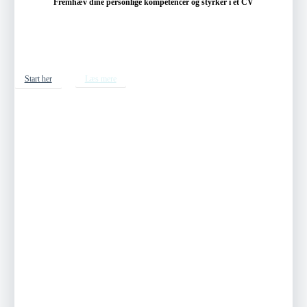
Fremhæv dine personlige kompetencer og styrker i et CV
Start her
Læs mere