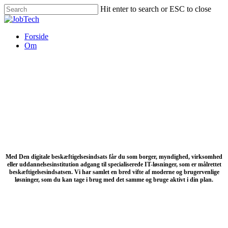
Skip
Hit enter to search or ESC to close
to
Close
main
Search
content
Menu
Forside
Om
Den digitale beskæftigelsesindsats
Med Den digitale beskæftigelsesindsats får du som borger, myndighed, virksomhed
eller uddannelsesinstitution adgang til specialiserede IT-løsninger, som er målrettet
beskæftigelsesindsatsen. Vi har samlet en bred vifte af moderne og brugervenlige
løsninger, som du kan tage i brug med det samme og bruge aktivt i din plan.